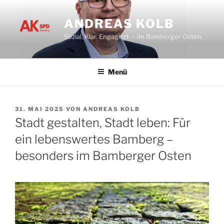
Zum
Inhalt
ANDREAS KOLB
springen
Sozial. Klar. Engagiert. – im Bamberger Osten.
Menü
VERÖFFENTLICHT
31. MAI 2025
VON
ANDREAS KOLB
AM
Stadt gestalten, Stadt leben: Für
ein lebenswertes Bamberg –
besonders im Bamberger Osten