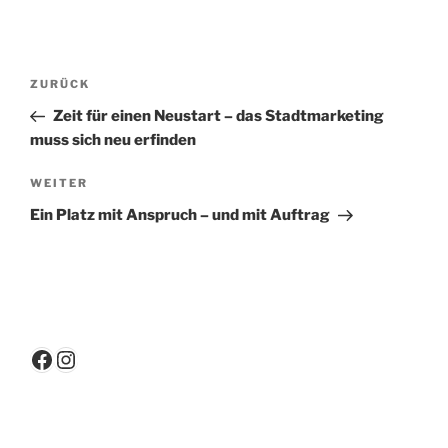
Beitragsnavigation
Vorheriger
ZURÜCK
Beitrag
Zeit für einen Neustart – das Stadtmarketing
muss sich neu erfinden
Nächster
WEITER
Beitrag
Ein Platz mit Anspruch – und mit Auftrag
Facebook
Instagram