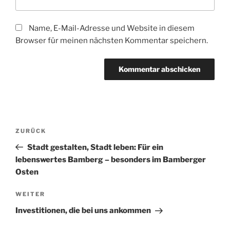
Name, E-Mail-Adresse und Website in diesem
Browser für meinen nächsten Kommentar speichern.
Beitragsnavigation
Vorheriger
ZURÜCK
Beitrag
Stadt gestalten, Stadt leben: Für ein
lebenswertes Bamberg – besonders im Bamberger
Osten
Nächster
WEITER
Beitrag
Investitionen, die bei uns ankommen