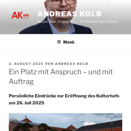
Zum
Inhalt
ANDREAS KOLB
springen
Sozial. Klar. Engagiert. – im Bamberger Osten.
Menü
VERÖFFENTLICHT
2. AUGUST 2025
VON
ANDREAS KOLB
AM
Ein Platz mit Anspruch – und mit
Auftrag
Persönliche
Eindrücke zur Eröffnung des Kulturhofs
am 26. Juli 2025