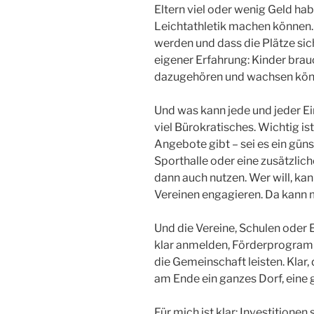
Eltern viel oder wenig Geld ha
Leichtathletik machen können.
werden und dass die Plätze sic
eigener Erfahrung: Kinder brauc
dazugehören und wachsen kön
Und was kann jede und jeder Ein
viel Bürokratisches. Wichtig is
Angebote gibt – sei es ein güns
Sporthalle oder eine zusätzlic
dann auch nutzen. Wer will, kan
Vereinen engagieren. Da kann
Und die Vereine, Schulen oder 
klar anmelden, Förderprogramm
die Gemeinschaft leisten. Klar, d
am Ende ein ganzes Dorf, eine 
Für mich ist klar: Investitionen