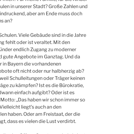
hulen in unserer Stadt? Große Zahlen und
eindruckend, aber am Ende muss doch
ns an?
 Schulen. Viele Gebäude sind in die Jahre
fehlt oder ist veraltet. Mit den
 Kinder endlich Zugang zu moderner
nd gute Angebote im Ganztag. Und da
r in Bayern die vorhandenen
ote oft nicht oder nur halbherzig ab?
 weil Schulleitungen oder Träger keinen
räge zu kämpfen? Ist es die Bürokratie,
dwann einfach aufgibt? Oder ist es
 Motto: „Das haben wir schon immer so
ielleicht liegt’s auch an den
en haben. Oder am Freistaat, der die
t, dass es vielen die Lust verdirbt.