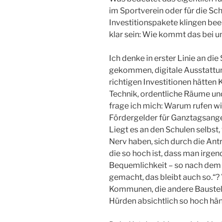
im Sportverein oder für die Sc
Investitionspakete klingen be
klar sein: Wie kommt das bei u
Ich denke in erster Linie an die
gekommen, digitale Ausstattung 
richtigen Investitionen hätten
Technik, ordentliche Räume u
frage ich mich: Warum rufen wi
Fördergelder für Ganztagsangeb
Liegt es an den Schulen selbst,
Nerv haben, sich durch die Ant
die so hoch ist, dass man irgen
Bequemlichkeit – so nach dem
gemacht, das bleibt auch so.“? V
Kommunen, die andere Baustell
Hürden absichtlich so hoch häng