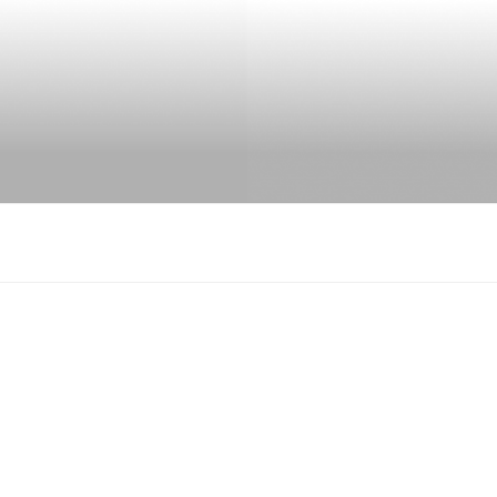
k
gram