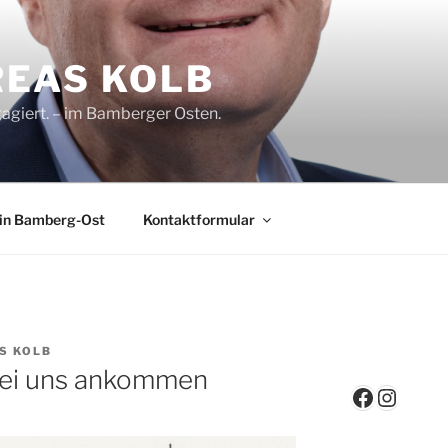
EAS KOLB
ngagiert. – im Bamberger Osten.
in Bamberg-Ost
Kontaktformular
S KOLB
 bei uns ankommen
Faceboo
Insta