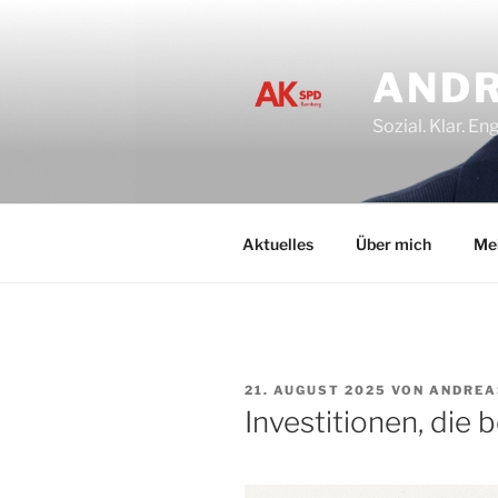
Zum
Inhalt
springen
ANDR
Sozial. Klar. E
Aktuelles
Über mich
Me
VERÖFFENTLICHT
21. AUGUST 2025
VON
ANDREA
AM
Investitionen, die