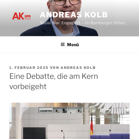
Zum
Inhalt
ANDREAS KOLB
springen
Sozial. Klar. Engagiert. – im Bamberger Osten.
Menü
VERÖFFENTLICHT
1. FEBRUAR 2025
VON
ANDREAS KOLB
AM
Eine Debatte, die am Kern
vorbeigeht